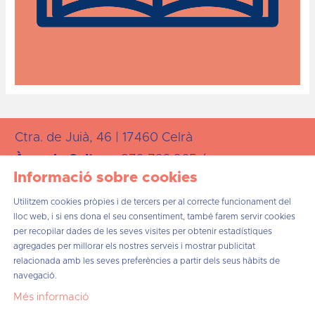
Ctra. de Juià, 46 | 17460 Celrà
Àrea de
Cultura:
872 723 265 /
Informació sobre cookies
cultura@celra.cat
Utilitzem cookies pròpies i de tercers per al correcte funcionament del
lloc web, i si ens dona el seu consentiment, també farem servir cookies
per recopilar dades de les seves visites per obtenir estadístiques
agregades per millorar els nostres serveis i mostrar publicitat
relacionada amb les seves preferències a partir dels seus hàbits de
Sitemap
Avís Legal
Ús de Cookies
Contacta
navegació.
Més informació
Link a instagram
Link a twitter
Link a facebook
Link a telegram