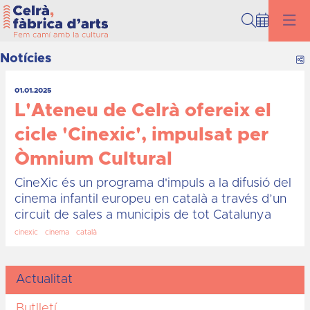
Cerca
Notícies
C
01.01.2025
L'Ateneu de Celrà ofereix el
cicle 'Cinexic', impulsat per
Òmnium Cultural
CineXic és un programa d'impuls a la difusió del
cinema infantil europeu en català a través d’un
circuit de sales a municipis de tot Catalunya
cinexic
cinema
català
Actualitat
Butlletí