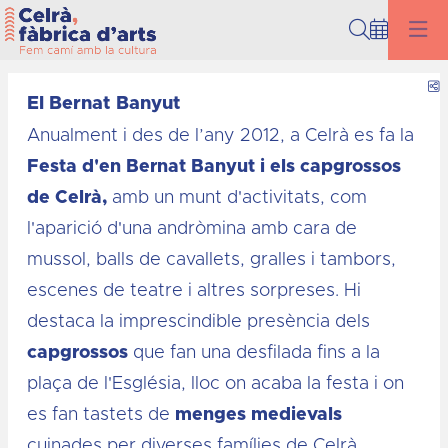
Cerca
C
El Bernat Banyut
Anualment i des de l’any 2012, a Celrà es fa la
Festa d'en Bernat Banyut
i els capgrossos
de Celrà,
amb un munt d'activitats, com
l'aparició d'una andròmina amb cara de
mussol, balls de cavallets, gralles i tambors,
escenes de teatre i altres sorpreses. Hi
destaca la imprescindible presència dels
capgrossos
que fan una desfilada fins a la
plaça de l'Església, lloc on acaba la festa i on
es fan tastets de
menges medievals
cuinades per diverses famílies de Celrà.