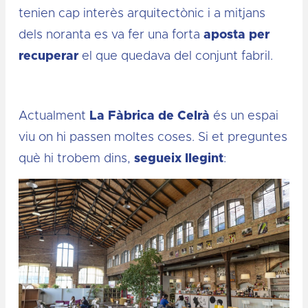
tenien cap interès arquitectònic i a mitjans
dels noranta es va fer una forta
aposta per
recuperar
el que quedava del conjunt fabril.
Actualment
La Fàbrica de Celrà
és un espai
viu on hi passen moltes coses. Si et preguntes
què hi trobem dins,
segueix llegint
: