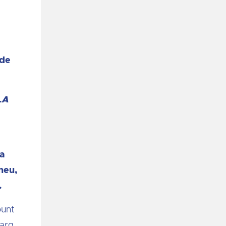
 de
LA
ia
neu,
.
punt
larg