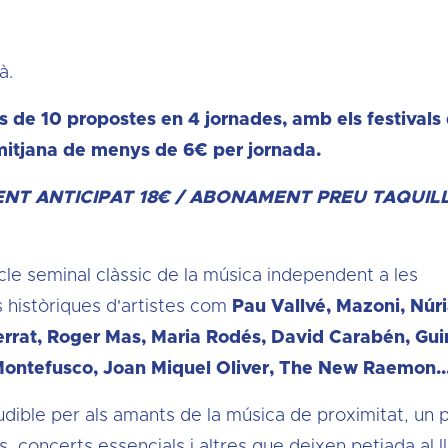
à.
és de 10 propostes en 4 jornades, amb els festivals
 mitjana de menys de 6€ per jornada.
T ANTICIPAT 18€ / ABONAMENT PREU TAQUIL
cle seminal clàssic de la música independent a les
 històriques d'artistes com
Pau Vallvé, Mazoni, Núr
errat, Roger Mas, Maria Rodés, David Carabén, Gui
 Montefusco, Joan Miquel Oliver, The New Raemon..
udible per als amants de la música de proximitat, un 
 concerts essencials i altres que deixen petjada al l