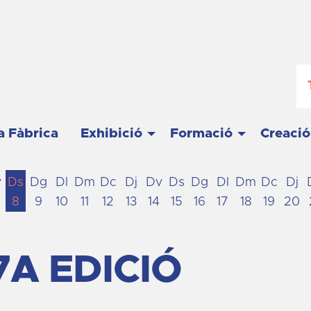
a Fàbrica
Exhibició
Formació
Creació
v
Ds
Dg
Dl
Dm
Dc
Dj
Dv
Ds
Dg
Dl
Dm
Dc
Dj
8
9
10
11
12
13
14
15
16
17
18
19
20
7A EDICIÓ