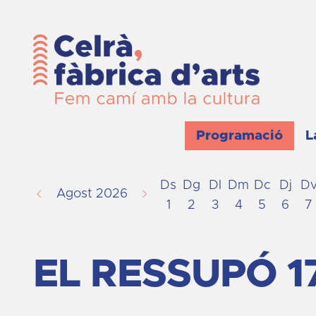
Programació
L
Ds
Dg
Dl
Dm
Dc
Dj
D
Agost 2026
1
2
3
4
5
6
7
EL RESSUPÓ 1