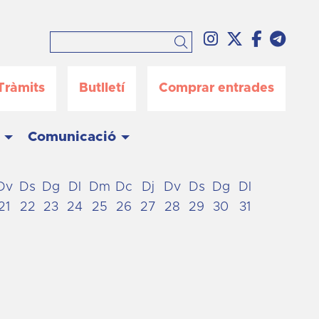
Link a instag
Link a twi
Link a 
Link
Cercar
Tràmits
Butlletí
Comprar entrades
Comunicació
Dv
Ds
Dg
Dl
Dm
Dc
Dj
Dv
Ds
Dg
Dl
21
22
23
24
25
26
27
28
29
30
31