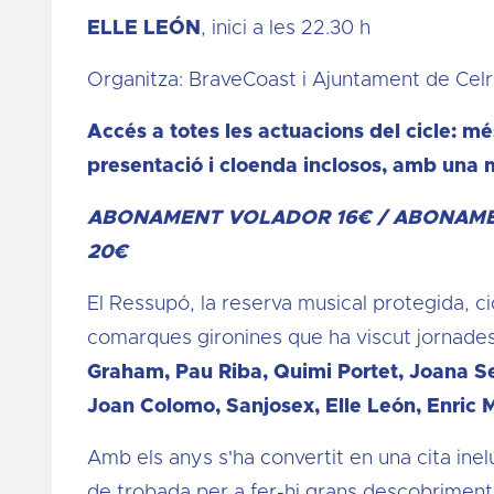
ELLE LEÓN
, inici a les 22.30 h
Organitza: BraveCoast i Ajuntament de Celr
Accés a totes les actuacions del cicle: m
presentació i cloenda inclosos, amb una
ABONAMENT VOLADOR 16€ / ABONAMEN
20€
El Ressupó, la reserva musical protegida, ci
comarques gironines que ha viscut jornades
Graham, Pau Riba, Quimi Portet, Joana S
Joan Colomo, Sanjosex, Elle León, Enric
Amb els anys s'ha convertit en una cita inel
de trobada per a fer-hi grans descobriments,