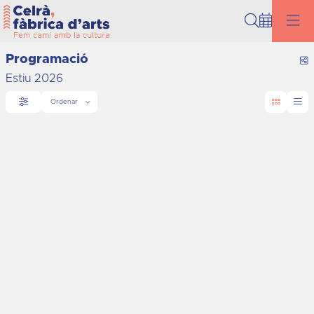
Cerca
Programació
C
Estiu 2026
Ordenar
Filtrar
Ordenar per