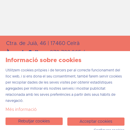
Ctra. de Juià, 46 | 17460 Celrà
Àrea de
Cultura:
872 723 265 /
Informació sobre cookies
cultura@celra.cat
Utilitzem cookies pròpies i de tercers per al correcte funcionament del
lloc web, i si ens dona el seu consentiment, també farem servir cookies
per recopilar dades de les seves visites per obtenir estadístiques
agregades per millorar els nostres serveis i mostrar publicitat
relacionada amb les seves preferències a partir dels seus hàbits de
Sitemap
Avís Legal
Ús de Cookies
Contacta
navegació.
Més informació
Link a instagram
Link a twitter
Link a facebook
Link a telegram
Rebutjar cookies
Acceptar cookies