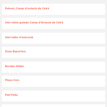
Polvorí, Camp d'aviació de Celrà
Inici visita guiada Camp d'Aviació de Celrà
Inici taller il·lustració
Zona Esportiva
Escoles Velles
Plaça Cors
Pati Feliu