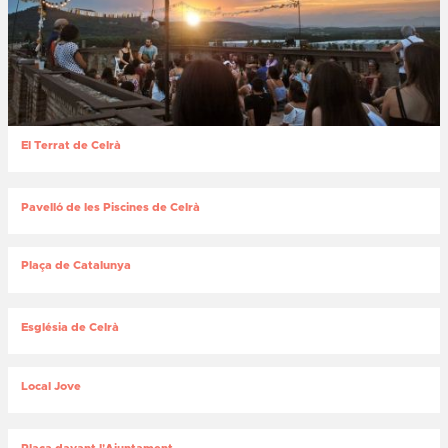
El Terrat de Celrà
Pavelló de les Piscines de Celrà
Plaça de Catalunya
Església de Celrà
Local Jove