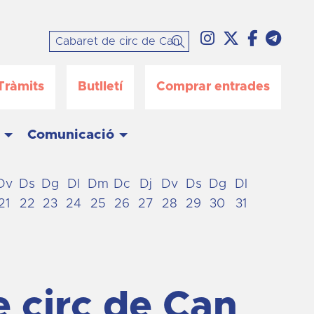
Link a instag
Link a twi
Link a 
Link
Cercar
Tràmits
Butlletí
Comprar entrades
Comunicació
Dv
Ds
Dg
Dl
Dm
Dc
Dj
Dv
Ds
Dg
Dl
21
22
23
24
25
26
27
28
29
30
31
 circ de Can