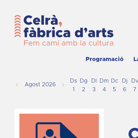
Programació
L
Ds
Dg
Dl
Dm
Dc
Dj
D
Agost 2026
1
2
3
4
5
6
7
C