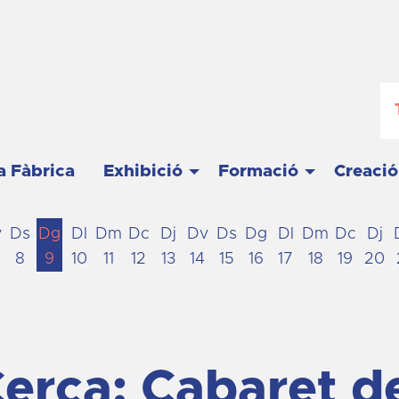
a Fàbrica
Exhibició
Formació
Creació
v
Ds
Dg
Dl
Dm
Dc
Dj
Dv
Ds
Dg
Dl
Dm
Dc
Dj
8
9
10
11
12
13
14
15
16
17
18
19
20
erca: Cabaret de