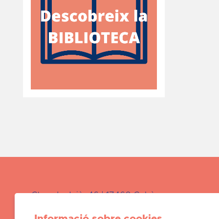
Ctra. de Juià, 46 | 17460 Celrà
Àrea de
Cultura:
872 723 265 / cultura@celr
Informació sobre cookies