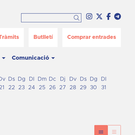
Link a instag
Link a twi
Link a 
Link
Cercar
Tràmits
Butlletí
Comprar entrades
Comunicació
Dv
Ds
Dg
Dl
Dm
Dc
Dj
Dv
Ds
Dg
Dl
21
22
23
24
25
26
27
28
29
30
31