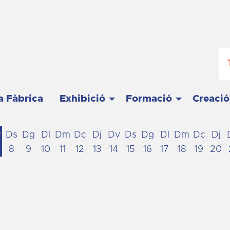
a Fàbrica
Exhibició
Formació
Creació
v
Ds
Dg
Dl
Dm
Dc
Dj
Dv
Ds
Dg
Dl
Dm
Dc
Dj
8
9
10
11
12
13
14
15
16
17
18
19
20