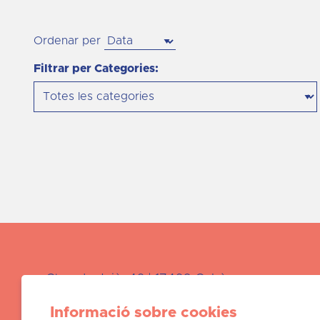
Ordenar per
Filtrar per Categories:
Ctra. de Juià, 46 | 17460 Celrà
Àrea de
Cultura:
872 723 265 / cultura@celr
Informació sobre cookies