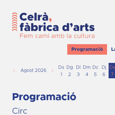
Programació
L
Ds
Dg
Dl
Dm
Dc
Dj
D
Agost 2026
1
2
3
4
5
6
7
Programació
Circ