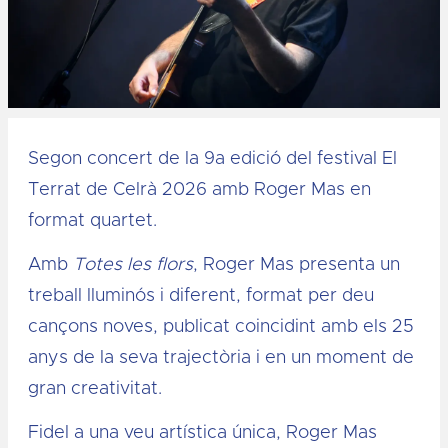
Diapositiva 1 de 1
Segon concert de la 9a edició del festival El
Terrat de Celrà 2026 amb Roger Mas en
format quartet.
Amb
Totes les flors
, Roger Mas presenta un
treball lluminós i diferent, format per deu
cançons noves, publicat coincidint amb els 25
anys de la seva trajectòria i en un moment de
gran creativitat.
Fidel a una veu artística única, Roger Mas