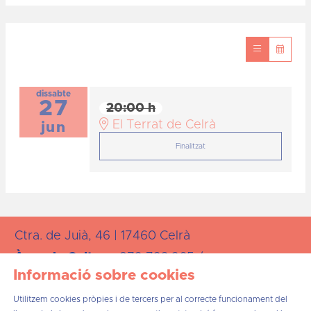
dissabte
27
20:00 h
El Terrat de Celrà
jun
Finalitzat
Ctra. de Juià, 46 | 17460 Celrà
Àrea de
Cultura:
872 723 265 /
Informació sobre cookies
cultura@celra.cat
Utilitzem cookies pròpies i de tercers per al correcte funcionament del