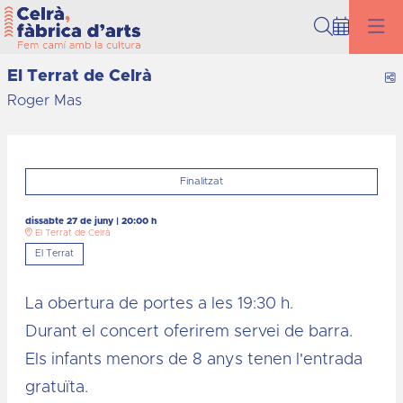
Cerca
El Terrat de Celrà
C
Roger Mas
Finalitzat
dissabte 27 de juny
|
20:00 h
El Terrat de Celrà
El Terrat
La obertura de portes a les 19:30 h.
Durant el concert oferirem servei de barra.
Els infants menors de 8 anys tenen l'entrada
gratuïta.