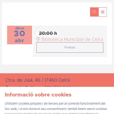
dijous
30
20:00 h
Biblioteca Municipal de Celrà
abr
Finalitzat
Ctra. de Juià, 46 | 17460 Celrà
Àrea de
Cultura:
872 723 265 /
Informació sobre cookies
cultura@celra.cat
Utilitzem cookies pròpies i de tercers per al correcte funcionament del
lloc web, i si ens dona el seu consentiment, també farem servir cookies