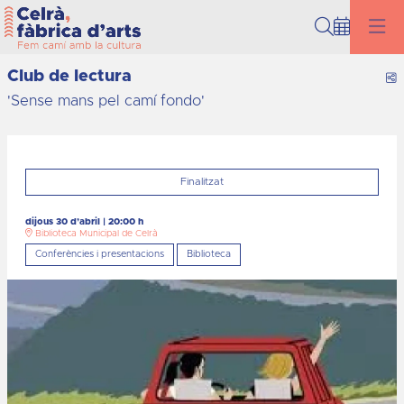
Cerca
Club de lectura
C
'Sense mans pel camí fondo'
Finalitzat
dijous 30 d’abril
|
20:00 h
Biblioteca Municipal de Celrà
Conferències i presentacions
Biblioteca