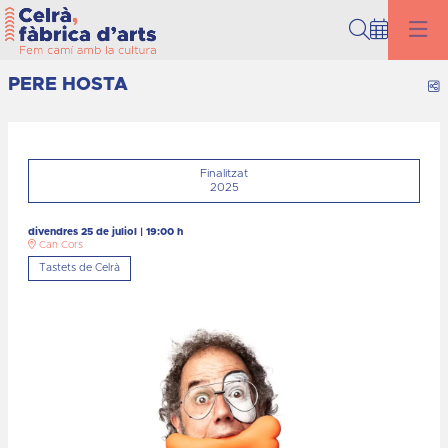
Cerca
PERE HOSTA
C
Finalitzat
2025
divendres 25 de juliol
|
19:00 h
Can Cors
Tastets de Celrà