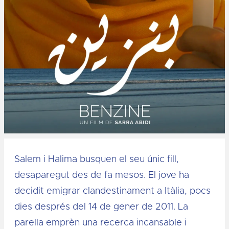
Diapositiva 1 de 1
Salem i Halima busquen el seu únic fill,
desaparegut des de fa mesos. El jove ha
decidit emigrar clandestinament a Itàlia, pocs
dies després del 14 de gener de 2011. La
parella emprèn una recerca incansable i