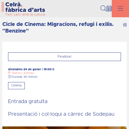
Cerca
Cicle de Cinema: Migracions, refugi i exilis.
C
"Benzine"
Finalitzat
divendres 24 de gener
|
19:00 h
Teatre L'Ateneu
Durada:
90 minuts
Cinema
Entrada gratuïta
Presentació i col·loqui a càrrec de Sodepau