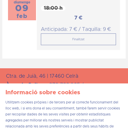
diumenge
09
18:00 h
feb
7 €
Anticipada: 7 € / Taquilla: 9 €
Finalitzat
Ctra. de Juià, 46 | 17460 Celrà
Àrea de
Cultura:
872 723 265 /
Informació sobre cookies
cultura@celra.cat
Utilitzem cookies pròpies i de tercers per al correcte funcionament del
lloc web, i si ens dona el seu consentiment, també farem servir cookies
per recopilar dades de les seves visites per obtenir estadístiques
agregades per millorar els nostres serveis i mostrar publicitat
relacionada amb les seves preferències a partir dels seus hàbits de