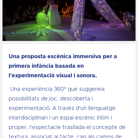
Diapositiva 1 de 1
Una proposta escènica immersiva per a
primera infància basada en
l'experimentació visual i sonora.
Una experiència 360° que suggereix
possibilitats de joc, descoberta i
experimentació. A través d'un llenguatge
interdisciplinari i un espai escènic íntim i
proper, l'espectacle trasllada el concepte de
textura, associat al tacte, cap als camps de