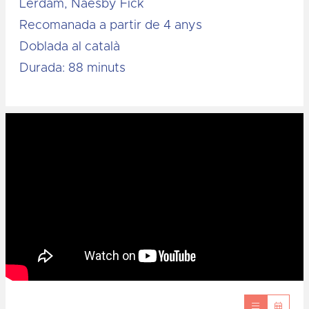
Lerdam, Naesby Fick
Recomanada a partir de 4 anys
Doblada al català
Durada: 88 minuts