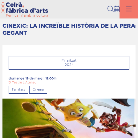
Cerca
CINEXIC: LA INCREÏBLE HISTÒRIA DE LA PERA
C
GEGANT
Finalitzat
2024
diumenge 19 de maig
|
18:00 h
Teatre L'Ateneu
Familiars
Cinema