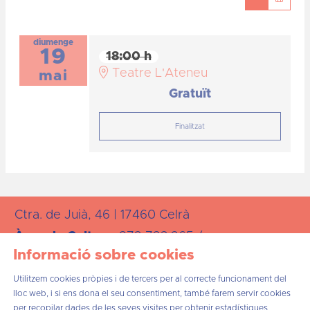
diumenge
19
18:00 h
Teatre L'Ateneu
mai
Gratuït
Finalitzat
Ctra. de Juià, 46 | 17460 Celrà
Àrea de
Cultura:
872 723 265 /
Informació sobre cookies
cultura@celra.cat
Utilitzem cookies pròpies i de tercers per al correcte funcionament del
lloc web, i si ens dona el seu consentiment, també farem servir cookies
per recopilar dades de les seves visites per obtenir estadístiques