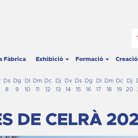
a Fàbrica
Exhibició
Formació
Creació
v
Ds
Dg
Dl
Dm
Dc
Dj
Dv
Ds
Dg
Dl
Dm
Dc
Dj
8
9
10
11
12
13
14
15
16
17
18
19
20
S DE CELRÀ 20