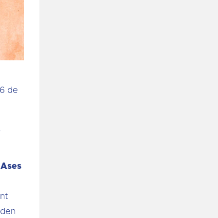
16 de
,
 Ases
ent
oden