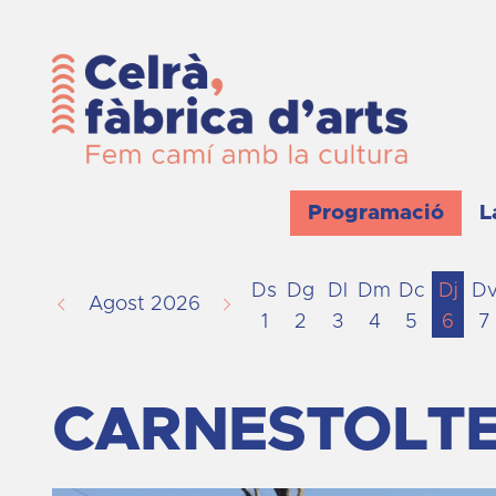
Programació
L
Ds
Dg
Dl
Dm
Dc
Dj
D
Agost 2026
1
2
3
4
5
6
7
CARNESTOLTE