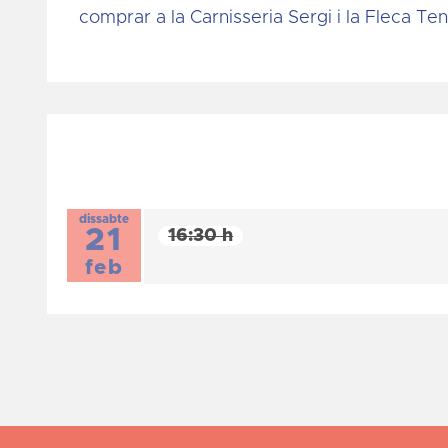
comprar a la Carnisseria Sergi i la Fleca Ten 
dissabte
21
16:30 h
feb