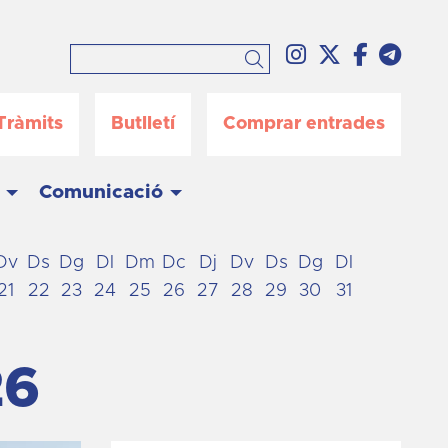
Link a instag
Link a twi
Link a 
Link
Cercar
Tràmits
Butlletí
Comprar entrades
Comunicació
Dv
Ds
Dg
Dl
Dm
Dc
Dj
Dv
Ds
Dg
Dl
21
22
23
24
25
26
27
28
29
30
31
26