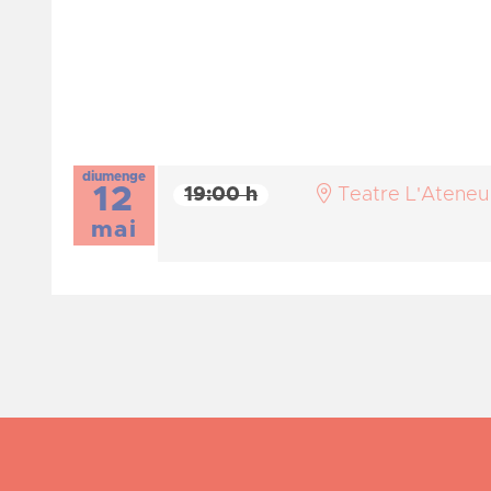
diumenge
12
19:00 h
Teatre L'Ateneu
mai