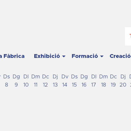
a Fàbrica
Exhibició
Formació
Creació
v
Ds
Dg
Dl
Dm
Dc
Dj
Dv
Ds
Dg
Dl
Dm
Dc
Dj
8
9
10
11
12
13
14
15
16
17
18
19
20