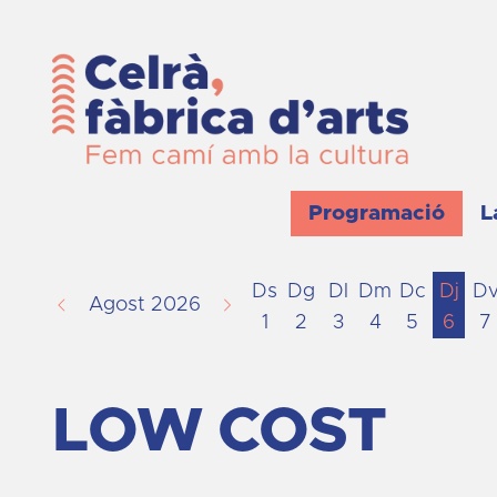
Programació
L
Ds
Dg
Dl
Dm
Dc
Dj
D
Agost 2026
1
2
3
4
5
6
7
LOW COST