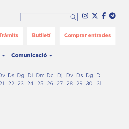
Link a instag
Link a twi
Link a 
Link
Cercar
Tràmits
Butlletí
Comprar entrades
Comunicació
Dv
Ds
Dg
Dl
Dm
Dc
Dj
Dv
Ds
Dg
Dl
21
22
23
24
25
26
27
28
29
30
31