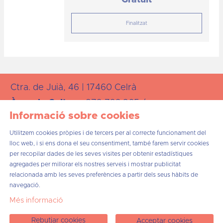
Finalitzat
Ctra. de Juià, 46 | 17460 Celrà
Àrea de
Cultura:
872 723 265 /
Informació sobre cookies
cultura@celra.cat
Utilitzem cookies pròpies i de tercers per al correcte funcionament del
lloc web, i si ens dona el seu consentiment, també farem servir cookies
per recopilar dades de les seves visites per obtenir estadístiques
agregades per millorar els nostres serveis i mostrar publicitat
relacionada amb les seves preferències a partir dels seus hàbits de
Sitemap
Avís Legal
Ús de Cookies
Contacta
navegació.
Més informació
Link a instagram
Link a twitter
Link a facebook
Link a telegram
Rebutjar cookies
Acceptar cookies