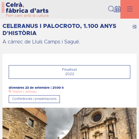
Cerca
CELERANUS I PALOCROTO, 1.100 ANYS
C
D'HISTÒRIA
A càrrec de Lluís Camps i Sagué.
Finalitzat
2022
divendres 23 de setembre
|
21:00 h
Teatre L'Ateneu
Conferències i presentacions