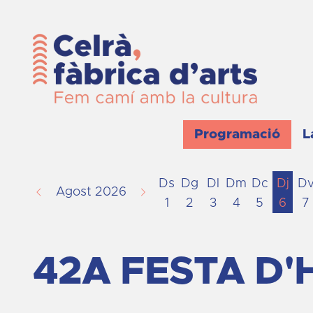
Programació
L
Ds
Dg
Dl
Dm
Dc
Dj
D
Agost 2026
1
2
3
4
5
6
7
42A FESTA D