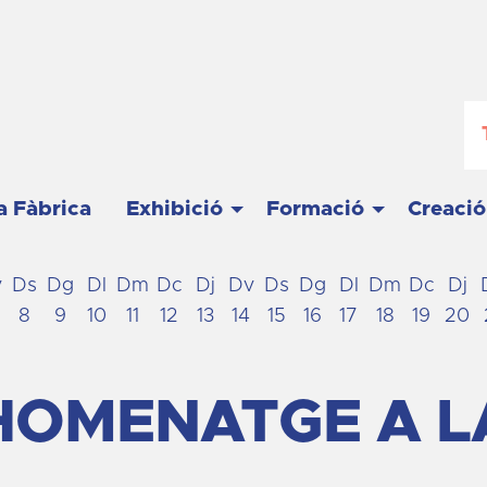
a Fàbrica
Exhibició
Formació
Creació
v
Ds
Dg
Dl
Dm
Dc
Dj
Dv
Ds
Dg
Dl
Dm
Dc
Dj
8
9
10
11
12
13
14
15
16
17
18
19
20
'HOMENATGE A L