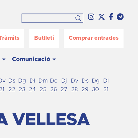
Link a instag
Link a twi
Link a 
Link
Cercar
Tràmits
Butlletí
Comprar entrades
Comunicació
Dv
Ds
Dg
Dl
Dm
Dc
Dj
Dv
Ds
Dg
Dl
21
22
23
24
25
26
27
28
29
30
31
A VELLESA