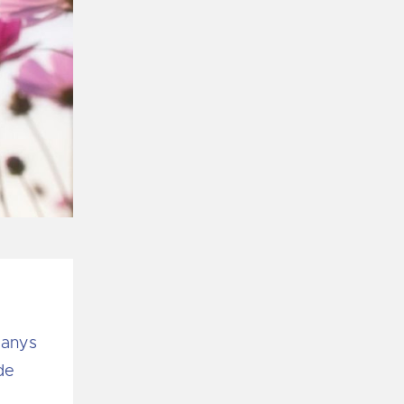
 anys
de