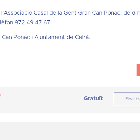
l'Associació Casal de la Gent Gran Can Ponac, de di
telèfon 972 49 47 67.
n Can Ponac i Ajuntament de Celrà.
à
Gratuït
Finalitz