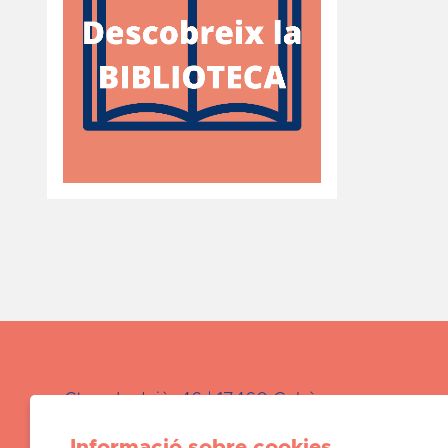
Ctra. de Juià, 46 | 17460 Celrà
Àrea de
Cultura:
872 723 265 / cultura@celr
Informació sobre cookies