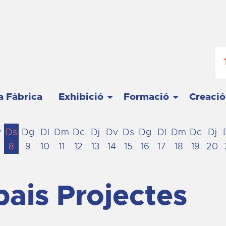
a Fàbrica
Exhibició
Formació
Creació
v
Ds
Dg
Dl
Dm
Dc
Dj
Dv
Ds
Dg
Dl
Dm
Dc
Dj
8
9
10
11
12
13
14
15
16
17
18
19
20
pais Projectes