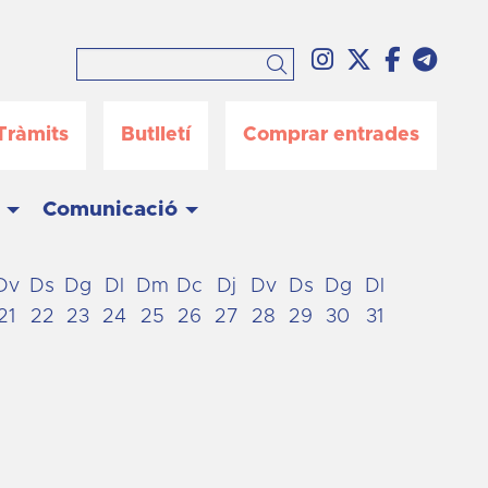
Link a instag
Link a twi
Link a 
Link
Cercar
Tràmits
Butlletí
Comprar entrades
Comunicació
Dv
Ds
Dg
Dl
Dm
Dc
Dj
Dv
Ds
Dg
Dl
21
22
23
24
25
26
27
28
29
30
31