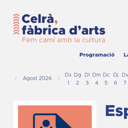
Programació
L
Ds
Dg
Dl
Dm
Dc
Dj
D
Agost 2026
1
2
3
4
5
6
7
Es